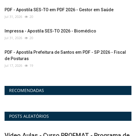
PDF - Apostila SES-TO em PDF 2026 - Gestor em Saúde
Jul 31, 2026
20
Impressa - Apostila SES-TO 2026 - Biomédico
Jul 31, 2026
20
PDF - Apostila Prefeitura de Santos em PDF - SP 2026 - Fiscal
de Posturas
Jul 17, 2026
19
RECOMENDADAS
POSTS ALEATÓRIOS
e
Combo - Combo Perícia Oficial-MA 2026 -
S