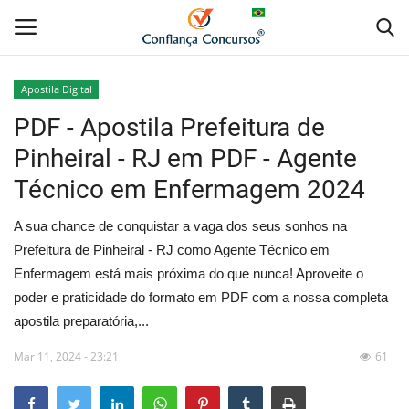
Apostila Digital
PDF - Apostila Prefeitura de
Home
Pinheiral - RJ em PDF - Agente
Apostila Digital
Técnico em Enfermagem 2024
Apostila Impressa
A sua chance de conquistar a vaga dos seus sonhos na
Prefeitura de Pinheiral - RJ como Agente Técnico em
Cursos Online
Enfermagem está mais próxima do que nunca! Aproveite o
poder e praticidade do formato em PDF com a nossa completa
Combo Apostilas
apostila preparatória,...
Mar 11, 2024 - 23:21
61