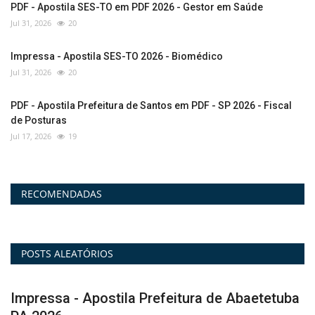
PDF - Apostila SES-TO em PDF 2026 - Gestor em Saúde
Jul 31, 2026
20
Impressa - Apostila SES-TO 2026 - Biomédico
Jul 31, 2026
20
PDF - Apostila Prefeitura de Santos em PDF - SP 2026 - Fiscal
de Posturas
Jul 17, 2026
19
RECOMENDADAS
POSTS ALEATÓRIOS
a
Vídeo Aulas - Curso Transpetro - Técnico de
V