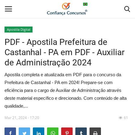
Apostila Digital
PDF - Apostila Prefeitura de
Home
Castanhal - PA em PDF - Auxiliar
Apostila Digital
de Administração 2024
Apostila Impressa
Apostila completa e atualizada em PDF para o concurso da
Prefeitura de Castanhal - PA em 2024! Prepare-se com
Cursos Online
eficiência para o cargo de Auxiliar de Administração através
deste material específico e direcionado. Com conteúdo de alta
Combo Apostilas
qualidade,...
Mar 21, 2024 - 17:20
61