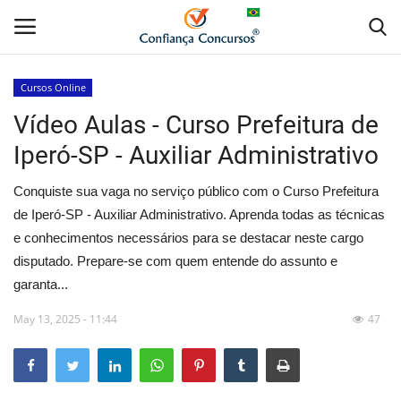
Cursos Online
Vídeo Aulas - Curso Prefeitura de
Home
Iperó-SP - Auxiliar Administrativo
Apostila Digital
Conquiste sua vaga no serviço público com o Curso Prefeitura
Apostila Impressa
de Iperó-SP - Auxiliar Administrativo. Aprenda todas as técnicas
e conhecimentos necessários para se destacar neste cargo
Cursos Online
disputado. Prepare-se com quem entende do assunto e
garanta...
Combo Apostilas
May 13, 2025 - 11:44
47