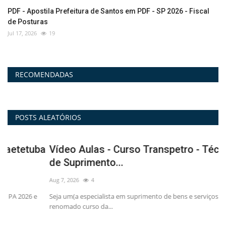
PDF - Apostila Prefeitura de Santos em PDF - SP 2026 - Fiscal
de Posturas
Jul 17, 2026
19
RECOMENDADAS
POSTS ALEATÓRIOS
a
Vídeo Aulas - Curso Transpetro - Técnico(a)
P
de Suprimento...
2
Aug 7, 2026
4
Au
Seja um(a especialista em suprimento de bens e serviços com o
Al
renomado curso da...
Ab