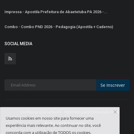
Impressa - Apostila Prefeitura de Abaetetuba PA 2026 -...
Combo - Combo PND 2026 - Pedagogia (Apostila + Caderno)
SOCIAL MEDIA
Se Inscrever
Confiança Concursos® - Apostilas para Concursos 2024
Usamos cookies em nosso site para fornecer uma
Política de Privacidade
experiência mais relevante. Ao continuar no site, você
concorda com a utilização de TODOS os cookies.