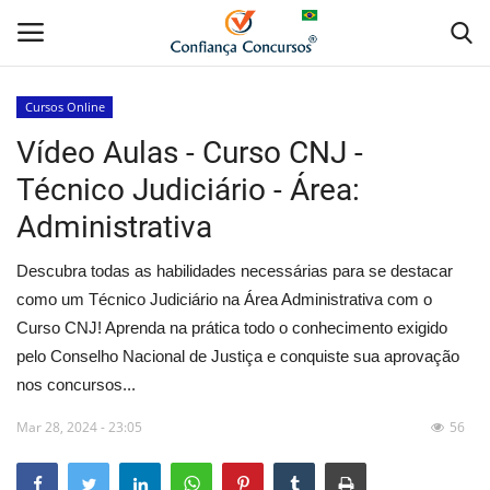
Cursos Online
Vídeo Aulas - Curso CNJ -
Home
Técnico Judiciário - Área:
Apostila Digital
Administrativa
Apostila Impressa
Descubra todas as habilidades necessárias para se destacar
como um Técnico Judiciário na Área Administrativa com o
Cursos Online
Curso CNJ! Aprenda na prática todo o conhecimento exigido
pelo Conselho Nacional de Justiça e conquiste sua aprovação
Combo Apostilas
nos concursos...
Mar 28, 2024 - 23:05
56