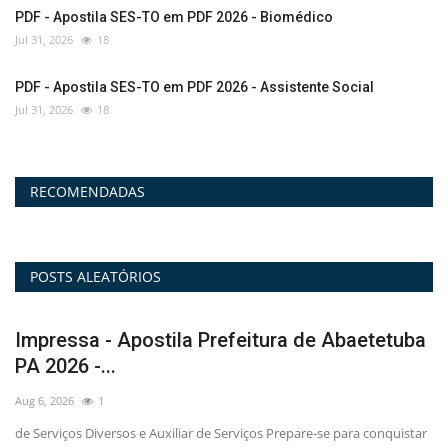
PDF - Apostila SES-TO em PDF 2026 - Biomédico
Jul 31, 2026
18
PDF - Apostila SES-TO em PDF 2026 - Assistente Social
Jul 31, 2026
18
RECOMENDADAS
POSTS ALEATÓRIOS
a
Vídeo Aulas - Curso Autarquia Municipal de
V
Saúde - Itapecerica...
-
Aug 5, 2026
2
Au
ar
Seja um profissional valorizado e essencial na área da saúde, com o
In