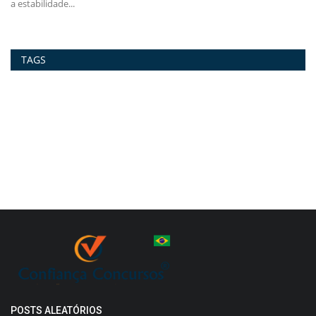
Curso Autarquia...
Cu
TAGS
POSTS ALEATÓRIOS