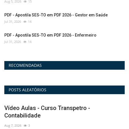
Aug 5, 2026
15
PDF - Apostila SES-TO em PDF 2026 - Gestor em Saúde
Jul 31, 2026
14
PDF - Apostila SES-TO em PDF 2026 - Enfermeiro
Jul 31, 2026
14
RECOMENDADAS
POSTS ALEATÓRIOS
PDF - Apostila Prefeitura de Abaetetuba PA
V
2026 em PDF...
-
Aug 7, 2026
10
Au