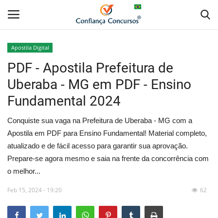
Apostila Digital
PDF - Apostila Prefeitura de
Home
Uberaba - MG em PDF - Ensino
Apostila Digital
Fundamental 2024
Apostila Impressa
Conquiste sua vaga na Prefeitura de Uberaba - MG com a
Apostila em PDF para Ensino Fundamental! Material completo,
Cursos Online
atualizado e de fácil acesso para garantir sua aprovação.
Prepare-se agora mesmo e saia na frente da concorrência com
Combo Apostilas
o melhor...
Feb 15, 2024 - 19:20
62