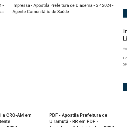
 -
Impressa - Apostila Prefeitura de Diadema - SP 2024 -
as
Agente Comunitário de Saúde
PDF - Apostila Prefeitura de Ilhabela -
Impressa -
SP em PDF 2026...
Limeira - 
ug 6, 2026
1
Aug 6, 2026
2
Prepare-se para alcançar a carreira dos seus sonhos com a
Conquiste a sua
Apostila Prefeitura de...
SP em 2026 com
tila CRO-AM em
PDF - Apostila Prefeitura de
tente
Uiramutã - RR em PDF -