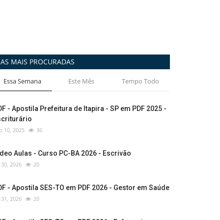
AS MAIS PROCURADAS
Essa Semana
Este Mês
Tempo Todo
F - Apostila Prefeitura de Itapira - SP em PDF 2025 -
criturário
p 10, 2025
36
deo Aulas - Curso PC-BA 2026 - Escrivão
l 30, 2026
20
DF - Apostila SES-TO em PDF 2026 - Gestor em Saúde
l 31, 2026
20