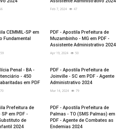
ivo 2024
Assistente Administrativo 2024
66
Feb 7, 2024
47
tila CEMMIL-SP em
PDF - Apostila Prefeitura de
no Fundamental
Muzambinho - MG em PDF -
Assistente Administrativo 2024
59
Apr 19, 2024
50
ícia Penal - BA -
PDF - Apostila Prefeitura de
tenciário - 450
Joinville - SC em PDF - Agente
abaritadas em PDF
Administrativo 2024
70
Mar 14, 2024
79
ila Prefeitura de
PDF - Apostila Prefeitura de
- SP em PDF -
Palmas - TO (SMS Palmas) em
ubstituto de
PDF - Agente de Combates as
fantil 2024
Endemias 2024