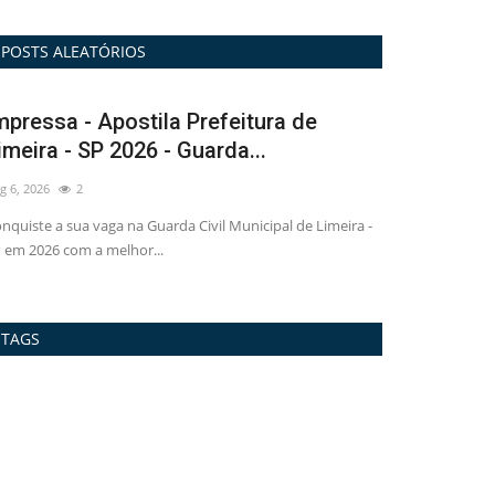
POSTS ALEATÓRIOS
 Apostila Prefeitura de
Combo - Combo Pref
SP 2026 - Guarda...
SP 2026 - Enfermeir
Aug 5, 2026
1
 vaga na Guarda Civil Municipal de Limeira -
Venha fazer parte do time de 
 a melhor...
aprovação no concurso...
TAGS