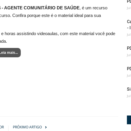
PD
P 2024 - AGENTE COMUNITÁRIO DE SAÚDE
, é um recurso
Ju
urso. Confira porque este é o material ideal para sua
C
- 
 e horas assistindo videoaulas, com este material você pode
Ju
ada.
P
Leia mais...
Ju
PD
Ju
Si
Ju
OR
PRÓXIMO ARTIGO