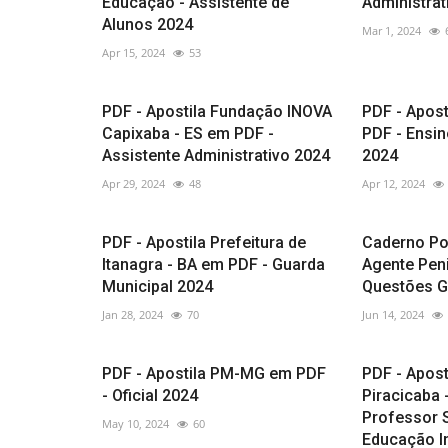
Educação - Assistente de
Administrat
Alunos 2024
Mar 1, 2024
Apr 15, 2024
53
PDF - Apostila Fundação INOVA
PDF - Apos
Capixaba - ES em PDF -
PDF - Ensi
Assistente Administrativo 2024
2024
Apr 29, 2024
48
Apr 12, 2024
PDF - Apostila Prefeitura de
Caderno Pol
Itanagra - BA em PDF - Guarda
Agente Peni
Municipal 2024
Questões G
Jan 28, 2024
70
Jun 14, 2024
PDF - Apostila PM-MG em PDF
PDF - Apost
- Oficial 2024
Piracicaba 
Professor S
May 10, 2024
60
Educação In