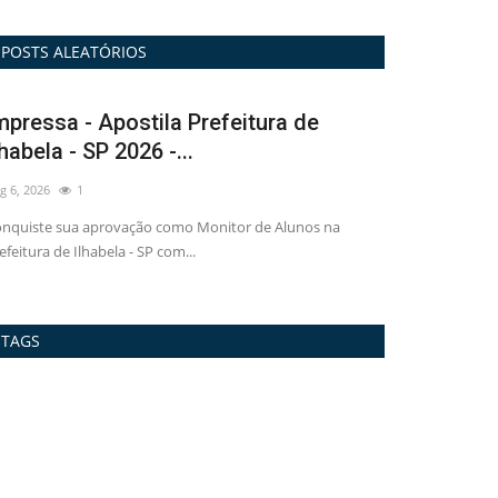
POSTS ALEATÓRIOS
 Apostila Prefeitura de
Combo - Combo Pref
SP 2026 -...
SP 2026 - Enfermeir
Aug 5, 2026
1
aprovação como Monitor de Alunos na
Venha fazer parte do time de 
habela - SP com...
aprovação no concurso...
TAGS