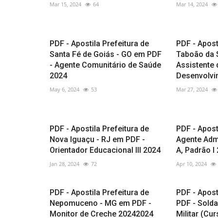
Mar 15, 2024
64
Mar 14, 2024
PDF - Apostila Prefeitura de
PDF - Apost
Santa Fé de Goiás - GO em PDF
Taboão da 
- Agente Comunitário de Saúde
Assistente 
2024
Desenvolvi
May 6, 2024
53
Mar 27, 2024
PDF - Apostila Prefeitura de
PDF - Apos
Nova Iguaçu - RJ em PDF -
Agente Admi
Orientador Educacional III 2024
A, Padrão I
Jan 28, 2024
72
Apr 10, 2024
PDF - Apostila Prefeitura de
PDF - Apos
Nepomuceno - MG em PDF -
PDF - Sold
Monitor de Creche 20242024
Militar (Cu