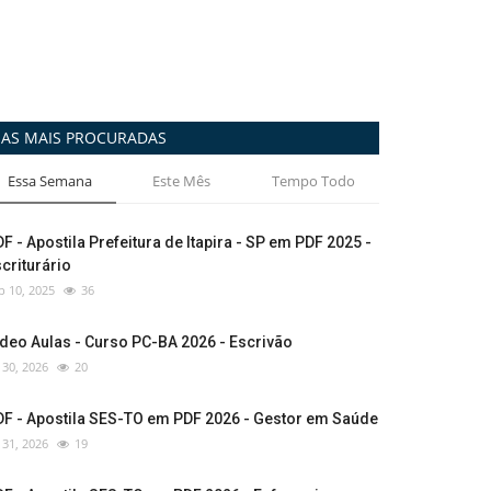
AS MAIS PROCURADAS
Essa Semana
Este Mês
Tempo Todo
F - Apostila Prefeitura de Itapira - SP em PDF 2025 -
criturário
p 10, 2025
36
deo Aulas - Curso PC-BA 2026 - Escrivão
l 30, 2026
20
DF - Apostila SES-TO em PDF 2026 - Gestor em Saúde
l 31, 2026
19