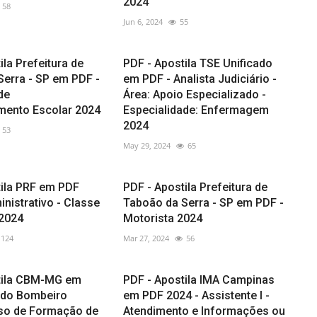
2024
58
Jun 6, 2024
55
ila Prefeitura de
PDF - Apostila TSE Unificado
Serra - SP em PDF -
em PDF - Analista Judiciário -
de
Área: Apoio Especializado -
mento Escolar 2024
Especialidade: Enfermagem
2024
53
May 29, 2024
65
tila PRF em PDF
PDF - Apostila Prefeitura de
nistrativo - Classe
Taboão da Serra - SP em PDF -
 2024
Motorista 2024
124
Mar 27, 2024
56
tila CBM-MG em
PDF - Apostila IMA Campinas
ado Bombeiro
em PDF 2024 - Assistente I -
rso de Formação de
Atendimento e Informações ou