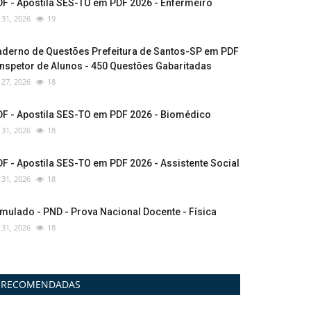
F - Apostila SES-TO em PDF 2026 - Enfermeiro
l 31, 2026
19
aderno de Questões Prefeitura de Santos-SP em PDF
Inspetor de Alunos - 450 Questões Gabaritadas
l 27, 2026
18
DF - Apostila SES-TO em PDF 2026 - Biomédico
l 31, 2026
18
F - Apostila SES-TO em PDF 2026 - Assistente Social
l 31, 2026
18
mulado - PND - Prova Nacional Docente - Física
l 31, 2026
18
RECOMENDADAS