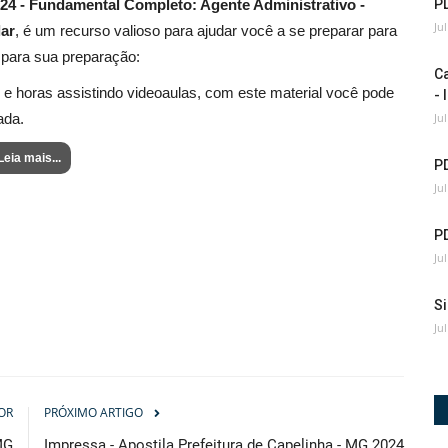
2024 - Fundamental Completo: Agente Administrativo -
PD
Ju
lar
, é um recurso valioso para ajudar você a se preparar para
l para sua preparação:
C
 e horas assistindo videoaulas, com este material você pode
- 
ada.
Ju
Leia mais...
P
Ju
PD
Ju
Si
Ju
OR
PRÓXIMO ARTIGO
MG
Impressa - Apostila Prefeitura de Capelinha - MG 2024