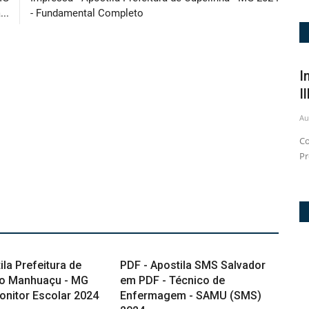
..
- Fundamental Completo
Impressa - Apostila Prefeitura de
Impressa -
Limeira - SP 2026 - Agente...
Ilhabela - 
ug 6, 2026
3
Aug 6, 2026
1
A apostila ideal para quem deseja se preparar com
Conquiste sua 
excelência para o concurso da...
Prefeitura de Il
ila Prefeitura de
PDF - Apostila SMS Salvador
o Manhuaçu - MG
em PDF - Técnico de
onitor Escolar 2024
Enfermagem - SAMU (SMS)