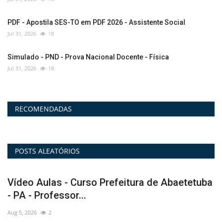
PDF - Apostila SES-TO em PDF 2026 - Assistente Social
Jul 31, 2026
18
Simulado - PND - Prova Nacional Docente - Física
Jul 31, 2026
18
RECOMENDADAS
POSTS ALEATÓRIOS
ba
PDF - Apostila AMS Itapecerica-SP 2026 em
I
PDF - Auxiliar...
2
Aug 6, 2026
0
Au