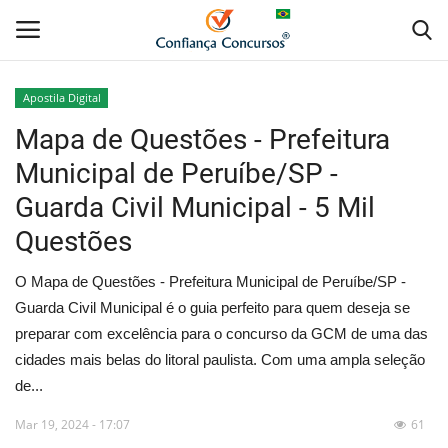
Apostila Digital
Mapa de Questões - Prefeitura
Home
Municipal de Peruíbe/SP -
Apostila Digital
Guarda Civil Municipal - 5 Mil
Questões
Apostila Impressa
O Mapa de Questões - Prefeitura Municipal de Peruíbe/SP -
Cursos Online
Guarda Civil Municipal é o guia perfeito para quem deseja se
preparar com excelência para o concurso da GCM de uma das
Combo Apostilas
cidades mais belas do litoral paulista. Com uma ampla seleção
de...
Mar 19, 2024 - 17:07
61