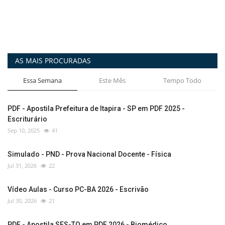
AS MAIS PROCURADAS
Essa Semana
Este Mês
Tempo Todo
PDF - Apostila Prefeitura de Itapira - SP em PDF 2025 -
Escriturário
Sep 10, 2025
41
Simulado - PND - Prova Nacional Docente - Física
Jul 31, 2026
22
Vídeo Aulas - Curso PC-BA 2026 - Escrivão
Jul 30, 2026
21
PDF - Apostila SES-TO em PDF 2026 - Biomédico