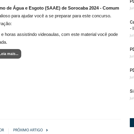
PD
omo de Água e Esgoto (SAAE) de Sorocaba 2024 - Comum
Ju
alioso para ajudar você a se preparar para este concurso.
C
ração:
- 
 e horas assistindo videoaulas, com este material você pode
Ju
ada.
P
Leia mais...
Ju
PD
Ju
Si
Ju
OR
PRÓXIMO ARTIGO