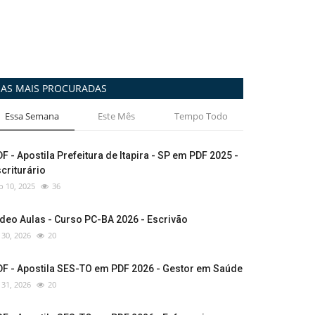
AS MAIS PROCURADAS
Essa Semana
Este Mês
Tempo Todo
F - Apostila Prefeitura de Itapira - SP em PDF 2025 -
criturário
p 10, 2025
36
deo Aulas - Curso PC-BA 2026 - Escrivão
l 30, 2026
20
DF - Apostila SES-TO em PDF 2026 - Gestor em Saúde
l 31, 2026
20