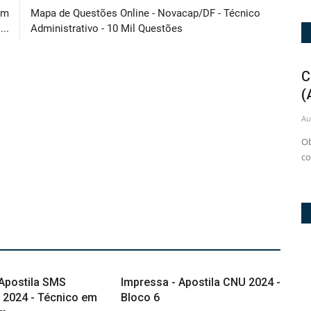
um
Mapa de Questões Online - Novacap/DF - Técnico
..
Administrativo - 10 Mil Questões
PDF - Apostila AMS Itapecerica-SP
Com
2026 em PDF - Assistente...
(Apo
Aug 6, 2026
2
Aug 4, 
Apostila AMS Itapecerica-SP 2026 em PDF - Seja aprovado no
Obtenh
concurso para Assistente...
concur
 Apostila SMS
Impressa - Apostila CNU 2024 -
 2024 - Técnico em
Bloco 6