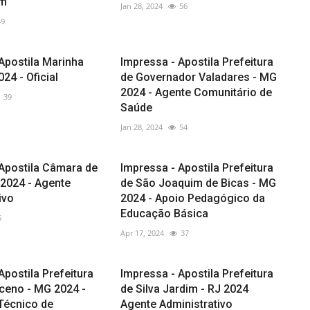
em
Jan 28, 2024
56
49
Apostila Marinha
Impressa - Apostila Prefeitura
24 - Oficial
de Governador Valadares - MG
2024 - Agente Comunitário de
39
Saúde
Jan 28, 2024
54
 Apostila Câmara de
Impressa - Apostila Prefeitura
E 2024 - Agente
de São Joaquim de Bicas - MG
ivo
2024 - Apoio Pedagógico da
Educação Básica
5
Apr 17, 2024
37
Apostila Prefeitura
Impressa - Apostila Prefeitura
eno - MG 2024 -
de Silva Jardim - RJ 2024
Técnico de
Agente Administrativo