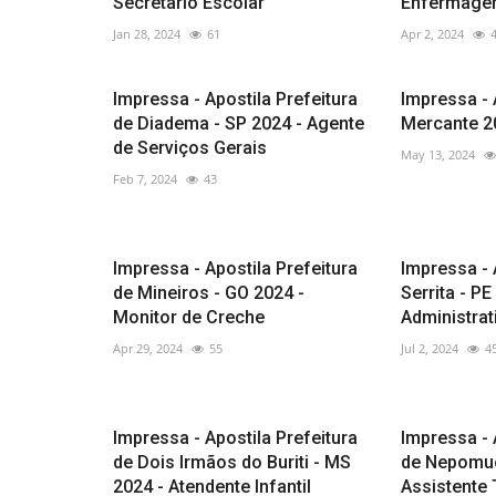
Secretario Escolar
Enfermag
Jan 28, 2024
61
Apr 2, 2024
Impressa - Apostila Prefeitura
Impressa - 
de Diadema - SP 2024 - Agente
Mercante 20
de Serviços Gerais
May 13, 2024
Feb 7, 2024
43
Impressa - Apostila Prefeitura
Impressa -
de Mineiros - GO 2024 -
Serrita - P
Monitor de Creche
Administrat
Apr 29, 2024
55
Jul 2, 2024
4
Impressa - Apostila Prefeitura
Impressa - 
de Dois Irmãos do Buriti - MS
de Nepomuc
2024 - Atendente Infantil
Assistente 