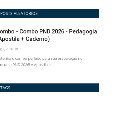
POSTS ALEATÓRIOS
bo - Combo PND 2026 - Pedagogia
Impressa - Ap
stila + Caderno)
SP 2026 - Assi
2026
3
Aug 6, 2026
2
a o combo perfeito para sua preparação no
Se prepare para conq
so PND 2026! A Apostila e...
Administrativo em Ita
TAGS