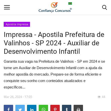
Apostila Impressa
Impressa - Apostila Prefeitura de
Home
Valinhos - SP 2024 - Auxiliar de
Apostila Digital
Desenvolvimento Infantil
Apostila Impressa
Garanta sua vaga na Prefeitura de Valinhos - SP em 2024 e se
torne um Auxiliar de Desenvolvimento Infantil com a ajuda da
Cursos Online
melhor apostila do mercado. Prepare-se de forma eficiente e
conquiste seu sonho com conteúdos atualizados e
Combo Apostilas
específicos...
Mar 26, 2024 - 17:05
44