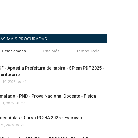
AS MAIS PROCURADAS
Essa Semana
Este Mês
Tempo Todo
F - Apostila Prefeitura de Itapira - SP em PDF 2025 -
criturário
p 10, 2025
41
mulado - PND - Prova Nacional Docente - Física
l 31, 2026
22
deo Aulas - Curso PC-BA 2026 - Escrivão
l 30, 2026
21