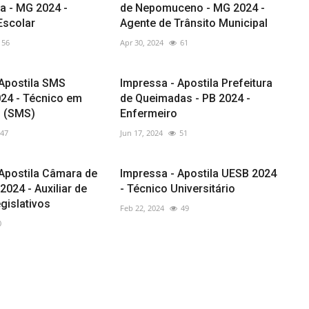
a - MG 2024 -
de Nepomuceno - MG 2024 -
Escolar
Agente de Trânsito Municipal
56
Apr 30, 2024
61
 Apostila SMS
Impressa - Apostila Prefeitura
024 - Técnico em
de Queimadas - PB 2024 -
o (SMS)
Enfermeiro
47
Jun 17, 2024
51
 Apostila Câmara de
Impressa - Apostila UESB 2024
 2024 - Auxiliar de
- Técnico Universitário
gislativos
Feb 22, 2024
49
0