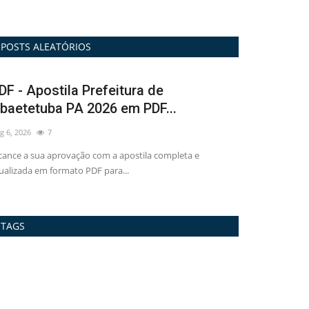
POSTS ALEATÓRIOS
DF - Apostila Prefeitura de
Impressa - 
baetetuba PA 2026 em PDF...
Abaetetuba 
g 6, 2026
7
Aug 7, 2026
9
cance a sua aprovação com a apostila completa e
Apostila completa
ualizada em formato PDF para...
de Abaetetuba PA
TAGS