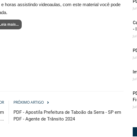
P
 e horas assistindo videoaulas, com este material você pode
Ju
ada.
C
Leia mais...
- 
Ju
P
Ju
I
Ju
PD
Fi
OR
PRÓXIMO ARTIGO
Ju
em
PDF - Apostila Prefeitura de Taboão da Serra - SP em
..
PDF - Agente de Trânsito 2024