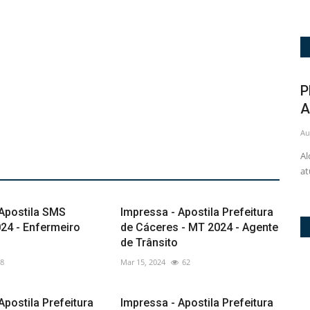
Mapa de Questões Online - PC-PR -
P
Agente de Polícia Judiciária...
A
Aug 7, 2026
4
Au
Com o Mapa de Questões Online do PC-PR, prepare-se para
Al
conquistar a aprovação como...
at
 Apostila SMS
Impressa - Apostila Prefeitura
24 - Enfermeiro
de Cáceres - MT 2024 - Agente
de Trânsito
8
Mar 15, 2024
62
Apostila Prefeitura
Impressa - Apostila Prefeitura