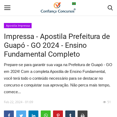
Apostila Impressa
Impressa - Apostila Prefeitura de
Home
Guapó - GO 2024 - Ensino
Apostila Digital
Fundamental Completo
Apostila Impressa
Prepare-se para garantir sua vaga na Prefeitura de Guapó - GO
em 2024! Com a completa Apostila de Ensino Fundamental,
Cursos Online
você terá todo o conteúdo necessário para se destacar no
concurso e conquistar sua aprovação. Não perca mais tempo,
Combo Apostilas
comece...
Feb 22, 2024 - 01:09
51