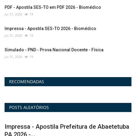
PDF - Apostila SES-TO em PDF 2026 - Biomédico
Jul 31, 2026
19
Impressa - Apostila SES-TO 2026 - Biomédico
Jul 31, 2026
19
Simulado - PND - Prova Nacional Docente - Física
Jul 31, 2026
19
RECOMENDADAS
POSTS ALEATÓRIOS
a
PDF - Apostila Prefeitura de Abaetetuba PA
C
em PDF 2026...
2