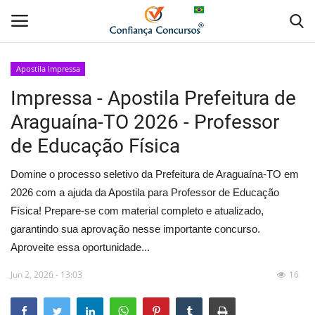
Apostila Impressa
Impressa - Apostila Prefeitura de
Home
Araguaína-TO 2026 - Professor
Apostila Digital
de Educação Física
Apostila Impressa
Domine o processo seletivo da Prefeitura de Araguaína-TO em
2026 com a ajuda da Apostila para Professor de Educação
Cursos Online
Física! Prepare-se com material completo e atualizado,
garantindo sua aprovação nesse importante concurso.
Combo Apostilas
Aproveite essa oportunidade...
Jun 2, 2026 - 13:03
16