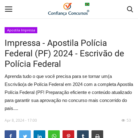
Apostila Impressa
Impressa - Apostila Polícia
Home
Federal (PF) 2024 - Escrivão de
Apostila Digital
Polícia Federal
Apostila Impressa
Aprenda tudo o que você precisa para se tornar um(a
Escrivão(a de Polícia Federal em 2024 com a completa Apostila
Cursos Online
Polícia Federal (PF! Preparação eficiente e conteúdo atualizado
para garantir sua aprovação no concurso mais concorrido do
Combo Apostilas
país....
Apr 8, 2024 - 17:00
53