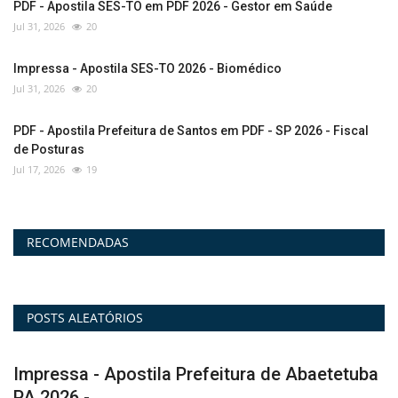
PDF - Apostila SES-TO em PDF 2026 - Gestor em Saúde
Jul 31, 2026
20
Impressa - Apostila SES-TO 2026 - Biomédico
Jul 31, 2026
20
PDF - Apostila Prefeitura de Santos em PDF - SP 2026 - Fiscal
de Posturas
Jul 17, 2026
19
RECOMENDADAS
POSTS ALEATÓRIOS
a
PDF - Apostila Prefeitura de Abaetetuba PA
V
em PDF 2026...
-