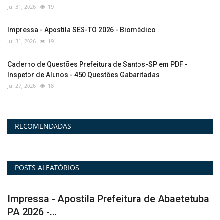
Jul 31, 2026
19
Impressa - Apostila SES-TO 2026 - Biomédico
Jul 31, 2026
19
Caderno de Questões Prefeitura de Santos-SP em PDF -
Inspetor de Alunos - 450 Questões Gabaritadas
Jul 27, 2026
18
RECOMENDADAS
POSTS ALEATÓRIOS
a
Vídeo Aulas - Curso Transpetro - Manutenção
P
- Eletrônica
e