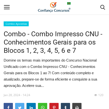
Combo Apostilas
Combo - Combo Impresso CNU -
Home
Conhecimentos Gerais para os
Apostila Digital
Blocos 1, 2, 3, 4, 5, 6 e 7
Apostila Impressa
Domine os temas mais importantes do Concurso Nacional
Unificado com o Combo Impresso CNU - Conhecimentos
Cursos Online
Gerais para os Blocos 1 ao 7! Com conteúdo completo e
atualizado, prepare-se de forma eficiente e conquiste a sua
Combo Apostilas
aprovação. Acelere sua...
Jan 28, 2024 - 14:24
120